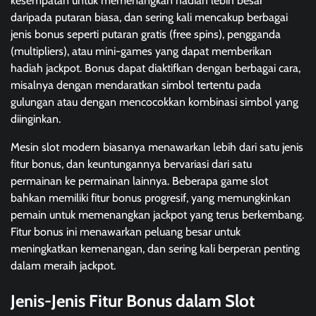
kesempatan untuk memenangkan hadiah lebih besar
daripada putaran biasa, dan sering kali mencakup berbagai
jenis bonus seperti putaran gratis (free spins), pengganda
(multipliers), atau mini-games yang dapat memberikan
hadiah jackpot. Bonus dapat diaktifkan dengan berbagai cara,
misalnya dengan mendaratkan simbol tertentu pada
gulungan atau dengan mencocokkan kombinasi simbol yang
diinginkan.
Mesin slot modern biasanya menawarkan lebih dari satu jenis
fitur bonus, dan keuntungannya bervariasi dari satu
permainan ke permainan lainnya. Beberapa game slot
bahkan memiliki fitur bonus progresif, yang memungkinkan
pemain untuk memenangkan jackpot yang terus berkembang.
Fitur bonus ini menawarkan peluang besar untuk
meningkatkan kemenangan, dan sering kali berperan penting
dalam meraih jackpot.
Jenis-Jenis Fitur Bonus dalam Slot