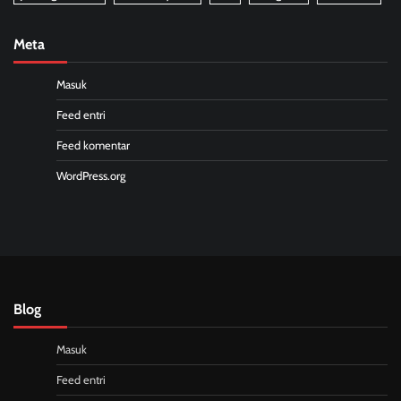
Meta
Masuk
Feed entri
Feed komentar
WordPress.org
Blog
Masuk
Feed entri