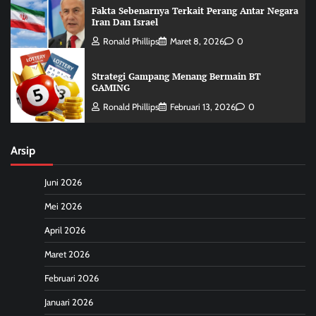
Fakta Sebenarnya Terkait Perang Antar Negara
Iran Dan Israel
Ronald Phillips
Maret 8, 2026
0
Strategi Gampang Menang Bermain BT
GAMING
Ronald Phillips
Februari 13, 2026
0
Arsip
Juni 2026
Mei 2026
April 2026
Maret 2026
Februari 2026
Januari 2026