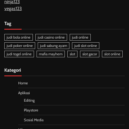
ninja123
vegas123
Tag
judi bola online
judi casino online
judi online
judi poker online
judi sabung ayam
judi slot online
judi togel online
mafia mayhem
slot
slot gacor
slot online
Kategori
Home
Aplikasi
Editing
Playstore
Sosial Media