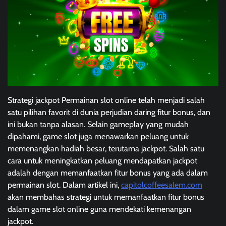
Strategi jackpot Permainan slot online telah menjadi salah
satu pilihan favorit di dunia perjudian daring fitur bonus, dan
ini bukan tanpa alasan. Selain gameplay yang mudah
dipahami, game slot juga menawarkan peluang untuk
memenangkan hadiah besar, terutama jackpot. Salah satu
cara untuk meningkatkan peluang mendapatkan jackpot
adalah dengan memanfaatkan fitur bonus yang ada dalam
permainan slot. Dalam artikel ini,
capitolcoffeesalem.com
akan membahas strategi untuk memanfaatkan fitur bonus
dalam game slot online guna mendekati kemenangan
jackpot.