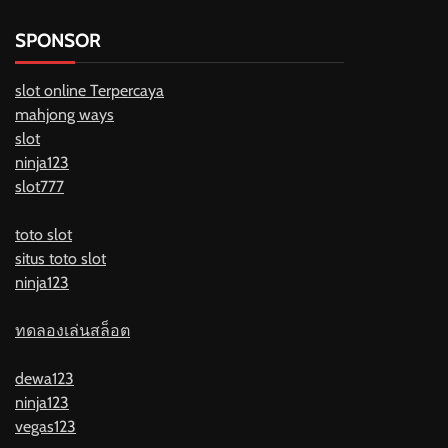
SPONSOR
slot online Terpercaya
mahjong ways
slot
ninja123
slot777
toto slot
situs toto slot
ninja123
ทดลองเล่นสล็อต
dewa123
ninja123
vegas123