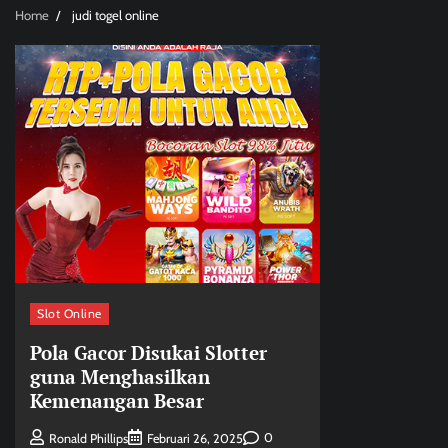
Home
judi togel online
Slot Online
Pola Gacor Disukai Slotter
guna Menghasilkan
Kemenangan Besar
0
Ronald Phillips
Februari 26, 2025