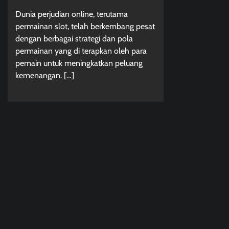
Dunia perjudian online, terutama
permainan slot, telah berkembang pesat
dengan berbagai strategi dan pola
permainan yang di terapkan oleh para
pemain untuk meningkatkan peluang
kemenangan. […]