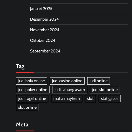
Januari 2025
Desember 2024
November 2024
Oktober 2024
September 2024
Tag
judi bola online
judi casino online
judi online
judi poker online
judi sabung ayam
judi slot online
judi togel online
mafia mayhem
slot
slot gacor
slot online
Meta