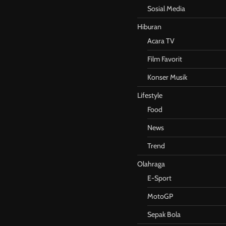
Sosial Media
Hiburan
Acara TV
Film Favorit
Konser Musik
Lifestyle
Food
News
Trend
Olahraga
E-Sport
MotoGP
Sepak Bola