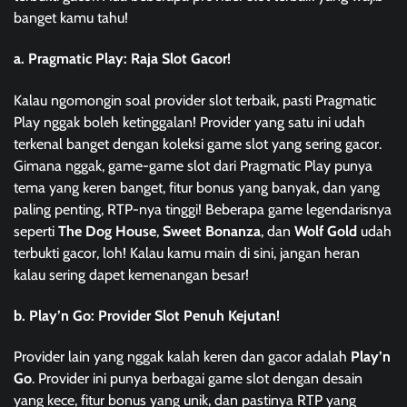
banget kamu tahu!
a. Pragmatic Play: Raja Slot Gacor!
Kalau ngomongin soal provider slot terbaik, pasti Pragmatic
Play nggak boleh ketinggalan! Provider yang satu ini udah
terkenal banget dengan koleksi game slot yang sering gacor.
Gimana nggak, game-game slot dari Pragmatic Play punya
tema yang keren banget, fitur bonus yang banyak, dan yang
paling penting, RTP-nya tinggi! Beberapa game legendarisnya
seperti
The Dog House
,
Sweet Bonanza
, dan
Wolf Gold
udah
terbukti gacor, loh! Kalau kamu main di sini, jangan heran
kalau sering dapet kemenangan besar!
b. Play’n Go: Provider Slot Penuh Kejutan!
Provider lain yang nggak kalah keren dan gacor adalah
Play’n
Go
. Provider ini punya berbagai game slot dengan desain
yang kece, fitur bonus yang unik, dan pastinya RTP yang