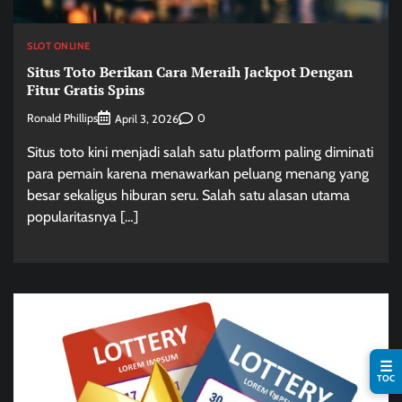
SLOT ONLINE
Situs Toto Berikan Cara Meraih Jackpot Dengan
Fitur Gratis Spins
Ronald Phillips
0
April 3, 2026
Situs toto kini menjadi salah satu platform paling diminati
para pemain karena menawarkan peluang menang yang
besar sekaligus hiburan seru. Salah satu alasan utama
popularitasnya […]
☰
TOC