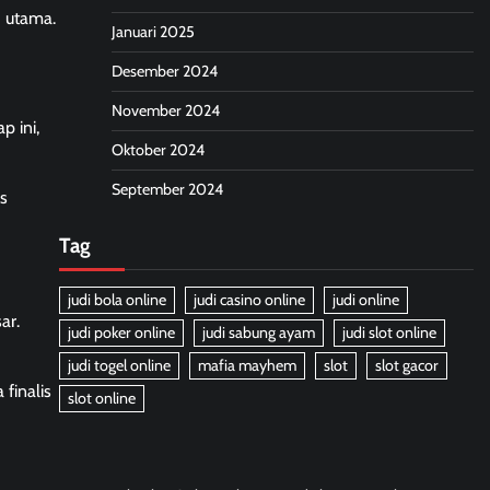
h utama.
Januari 2025
Desember 2024
November 2024
p ini,
Oktober 2024
September 2024
s
Tag
judi bola online
judi casino online
judi online
ar.
judi poker online
judi sabung ayam
judi slot online
judi togel online
mafia mayhem
slot
slot gacor
finalis
slot online