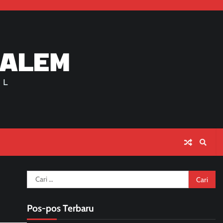
Cari
untuk:
Pos-pos Terbaru