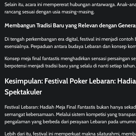
Selain itu, acara ini mempererat hubungan antarwarga. Anak-an
rancang sesuai dengan usia masing-masing.
Membangun Tradisi Baru yang Relevan dengan Genera
Di tengah perkembangan era digital, festival ini menjadi contoh 
esensialnya. Perpaduan antara budaya Lebaran dan konsep komp
Konsep meja final fantastis menghadirkan sensasi persaingan seha
berpotensi menjadi tradisi baru yang selalu di nanti setiap tahun.
Kesimpulan: Festival Poker Lebaran: Hadia
Spektakuler
Festival Lebaran: Hadiah Meja Final Fantastis bukan hanya seka
semangat kebersamaan. Melalui sistem kompetisi yang transpa
pengalaman yang berbeda dari perayaan Lebaran pada umumn
Lebih dari itu, festival ini memperkuat makna silaturahmi, memb