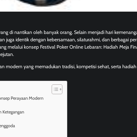
yang di nantikan oleh banyak orang. Selain menjadi hari kemenang
an juga identik dengan kebersamaan, silaturahmi, dan berbagai pe
ng melalui konsep Festival Poker Online Lebaran: Hadiah Meja Fin
ejutan.
yaan modern yang memadukan tradisi, kompetisi sehat, serta hadiah
 Konsep Perayaan Modern
uh Ketegangan
Menggoda