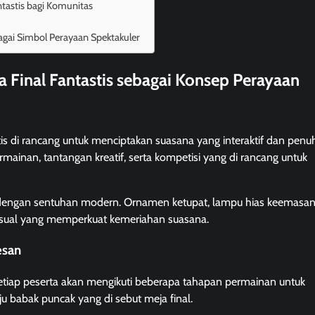
ntastis bagi Komunitas
bagai Simbol Perayaan Spektakuler
a Final Fantastis sebagai Konsep Perayaan
is di rancang untuk menciptakan suasana yang interaktif dan penuh
mainan, tantangan kreatif, serta kompetisi yang di rancang untuk
dengan sentuhan modern. Ornamen ketupat, lampu hias keemasan
isual yang memperkuat kemeriahan suasana.
esan
Setiap peserta akan mengikuti beberapa tahapan permainan untuk
u babak puncak yang di sebut meja final.