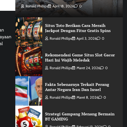
Ronald Phillips
April 18, 2026
0
Situs Toto Berikan Cara Meraih
an
Jackpot Dengan Fitur Gratis Spins
rayaan
Ronald Phillips
April 3, 2026
0
al
Rekomendasi Game Situs Slot Gacor
Hari Ini Wajib Meledak
Ronald Phillips
Maret 24, 2026
0
Fakta Sebenarnya Terkait Perang
Antar Negara Iran Dan Israel
Ronald Phillips
Maret 8, 2026
0
Strategi Gampang Menang Bermain
BT GAMING
Ronald Phillips
Februari 13, 2026
0