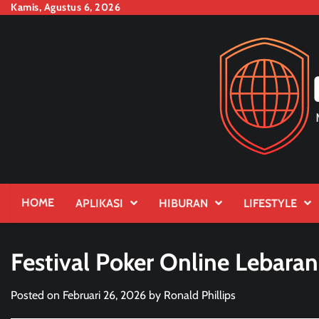
Skip
Kamis, Agustus 6, 2026
to
content
HOME
APLIKASI
HIBURAN
LIFESTYLE
Festival Poker Online Lebaran
Posted on
Februari 26, 2026
by
Ronald Phillips