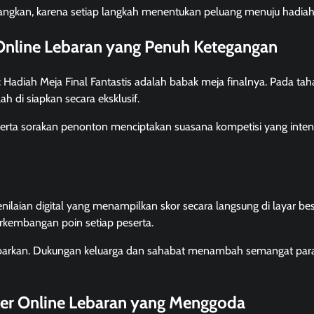
gangkan, karena setiap langkah menentukan peluang menuju hadia
r Online Lebaran yang Penuh Ketegangan
: Hadiah Meja Final Fantastis adalah babak meja finalnya. Pada taha
h di siapkan secara eksklusif.
serta sorakan penonton menciptakan suasana kompetisi yang inten
ilaian digital yang menampilkan skor secara langsung di layar bes
rkembangan poin setiap peserta.
ndebarkan. Dukungan keluarga dan sahabat menambah semangat para 
Poker Online Lebaran yang Menggoda