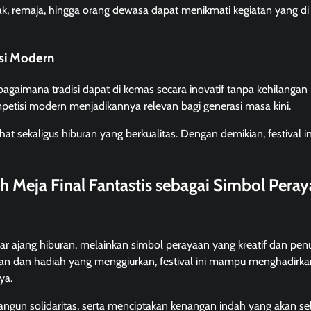
ak, remaja, hingga orang dewasa dapat menikmati kegiatan yang di
si Modern
bagaimana tradisi dapat di kemas secara inovatif tanpa kehilangan n
etisi modern menjadikannya relevan bagi generasi masa kini.
t sekaligus hiburan yang berkualitas. Dengan demikian, festival in
h Meja Final Fantastis sebagai Simbol Pera
dar ajang hiburan, melainkan simbol perayaan yang kreatif dan pen
ran dan hadiah yang menggiurkan, festival ini mampu menghadirka
ya.
angun solidaritas, serta menciptakan kenangan indah yang akan sel